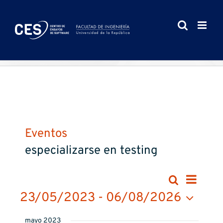
Saltar
al
contenido
Eventos
especializarse en testing
Nav
Naveg
List
Buscar
23/05/2023
 - 
06/08/2026
de
de
Seleccionar
vist
mayo 2023