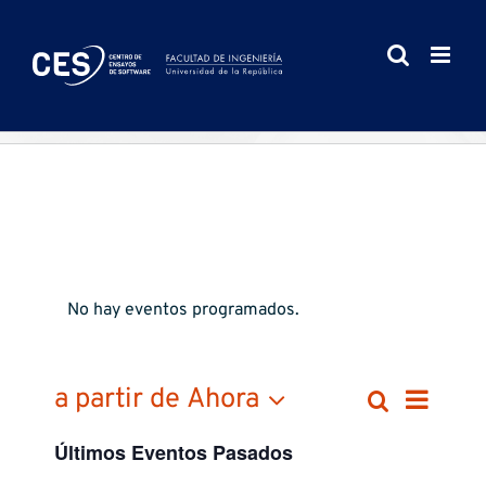
Saltar
al
contenido
No hay eventos programados.
Nav
a partir de Ahora
Naveg
List
Buscar
Seleccionar
de
Últimos Eventos Pasados
fecha.
de