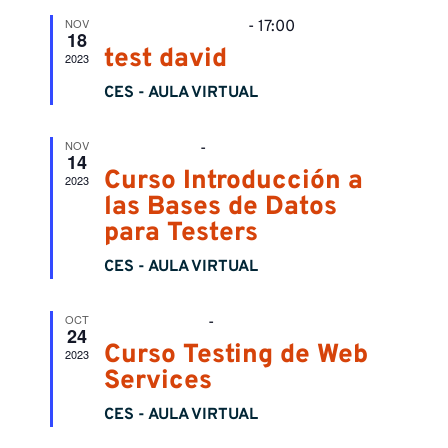
vist
búsqu
NOV
Destacado
18/11/2023,08:00
-
17:00
de
18
test david
2023
y
Eve
CES - AULA VIRTUAL
vistas
NOV
Destacado
14/11/2023
-
10/12/2023
de
14
Curso Introducción a
2023
Evento
las Bases de Datos
para Testers
CES - AULA VIRTUAL
OCT
Destacado
24/10/2023
-
26/11/2023
24
Curso Testing de Web
2023
Services
CES - AULA VIRTUAL