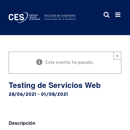
Saltar
al
contenido
×
Este evento ha pasado.
Testing de Servicios Web
28/06/2021
-
01/08/2021
Descripción